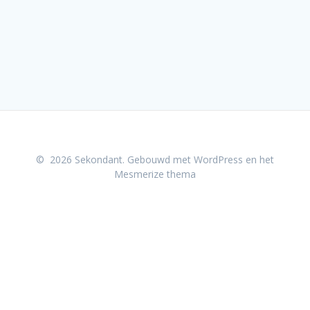
© 2026 Sekondant. Gebouwd met WordPress en het
Mesmerize thema
Cookieverklaring
Toegankelijkheidsverklaring
Privacyverklaring
Coordinated Vulnerability Disclosure