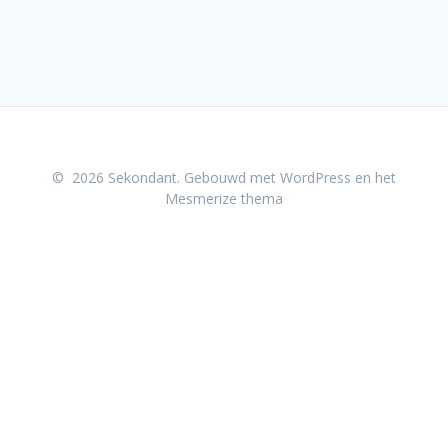
© 2026 Sekondant. Gebouwd met WordPress en het
Mesmerize thema
Cookieverklaring
Toegankelijkheidsverklaring
Privacyverklaring
Coordinated Vulnerability Disclosure